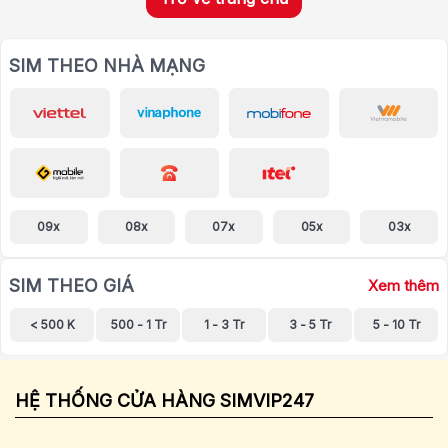
SIM THEO NHÀ MẠNG
09x
08x
07x
05x
03x
SIM THEO GIÁ
Xem thêm
< 500 K
500 - 1 Tr
1 - 3 Tr
3 - 5 Tr
5 - 10 Tr
HỆ THỐNG CỬA HÀNG SIMVIP247