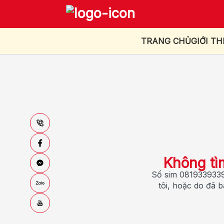
TRANG CHỦ
GIỚI TH
Không tì
Số sim 0819339339
tôi, hoặc do đã 