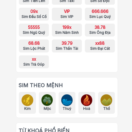
Sim Tiến Lên
Sim Taxi
Sim Số Độc
09x
VIP
666.666
Sim Đầu Số Cổ
Sim VIP
Sim Lục Quý
55555
199x
38.78
Sim Ngũ Quý
Sim Năm Sinh
Sim Ông Địa
68.68
39.79
xx88
Sim Lộc Phát
Sim Thần Tài
Sim Đại Cát
xx
Sim Trả Góp
SIM THEO MỆNH
Kim
Mộc
Thuỷ
Hoả
Thổ
TỪ KHOÁ PHỔ BIẾN