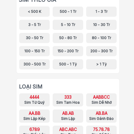
< 500 K
500 - 1 Tr
1 - 3 Tr
3 - 5 Tr
5 - 10 Tr
10 - 30 Tr
30 - 50 Tr
50 - 80 Tr
80 - 100 Tr
100 - 150 Tr
150 - 200 Tr
200 - 300 Tr
300 - 500 Tr
500 - 1 Tỷ
> 1 Tỷ
LOẠI SIM
4444
333
AABBCC
Sim Tứ Quý
Sim Tam Hoa
Sim Dễ Nhớ
AA.BB
AB.AB
AB.BA
Sim Lặp Kép
Sim Lặp
Sim Gánh Đảo
6789
ABC.ABC
75.78.78