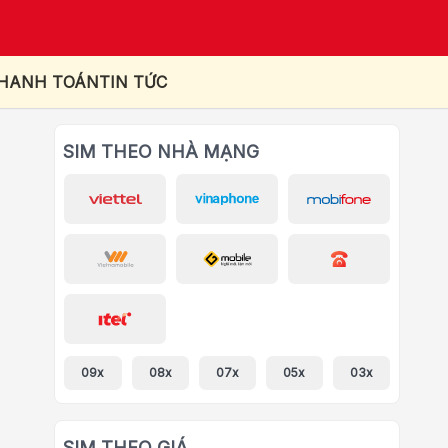
THANH TOÁN
TIN TỨC
SIM THEO NHÀ MẠNG
09x
08x
07x
05x
03x
SIM THEO GIÁ