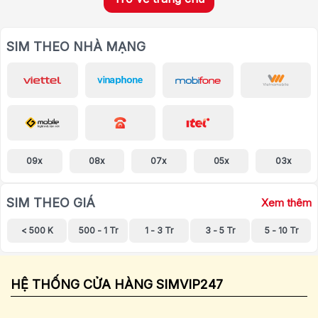
SIM THEO NHÀ MẠNG
09x
08x
07x
05x
03x
SIM THEO GIÁ
Xem thêm
< 500 K
500 - 1 Tr
1 - 3 Tr
3 - 5 Tr
5 - 10 Tr
HỆ THỐNG CỬA HÀNG SIMVIP247