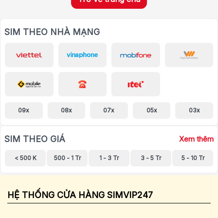
SIM THEO NHÀ MẠNG
09x
08x
07x
05x
03x
SIM THEO GIÁ
Xem thêm
< 500 K
500 - 1 Tr
1 - 3 Tr
3 - 5 Tr
5 - 10 Tr
HỆ THỐNG CỬA HÀNG SIMVIP247