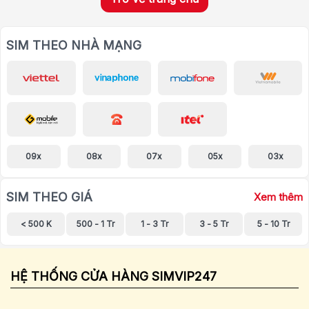
SIM THEO NHÀ MẠNG
09x
08x
07x
05x
03x
SIM THEO GIÁ
Xem thêm
< 500 K
500 - 1 Tr
1 - 3 Tr
3 - 5 Tr
5 - 10 Tr
HỆ THỐNG CỬA HÀNG SIMVIP247