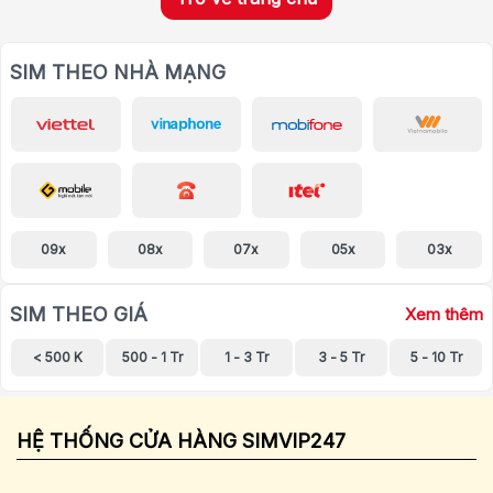
SIM THEO NHÀ MẠNG
09x
08x
07x
05x
03x
SIM THEO GIÁ
Xem thêm
< 500 K
500 - 1 Tr
1 - 3 Tr
3 - 5 Tr
5 - 10 Tr
HỆ THỐNG CỬA HÀNG SIMVIP247