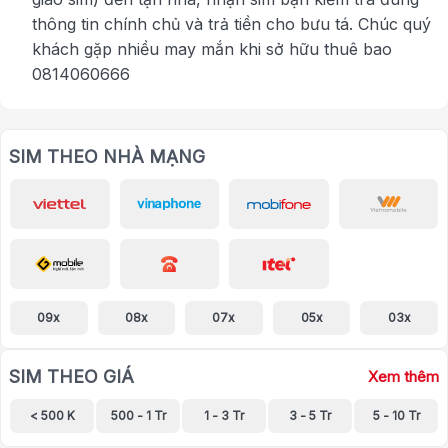
thông tin chính chủ và trả tiền cho bưu tá. Chúc quý
khách gặp nhiều may mắn khi sở hữu thuê bao
0814060666
SIM THEO NHÀ MẠNG
09x
08x
07x
05x
03x
SIM THEO GIÁ
Xem thêm
< 500 K
500 - 1 Tr
1 - 3 Tr
3 - 5 Tr
5 - 10 Tr