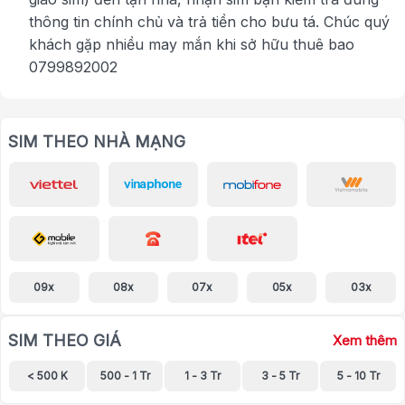
thông tin chính chủ và trả tiền cho bưu tá. Chúc quý
khách gặp nhiều may mắn khi sở hữu thuê bao
0799892002
SIM THEO NHÀ MẠNG
09x
08x
07x
05x
03x
SIM THEO GIÁ
Xem thêm
< 500 K
500 - 1 Tr
1 - 3 Tr
3 - 5 Tr
5 - 10 Tr