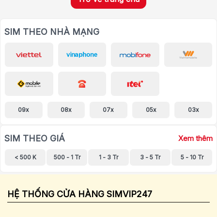
SIM THEO NHÀ MẠNG
09x
08x
07x
05x
03x
SIM THEO GIÁ
Xem thêm
< 500 K
500 - 1 Tr
1 - 3 Tr
3 - 5 Tr
5 - 10 Tr
HỆ THỐNG CỬA HÀNG SIMVIP247