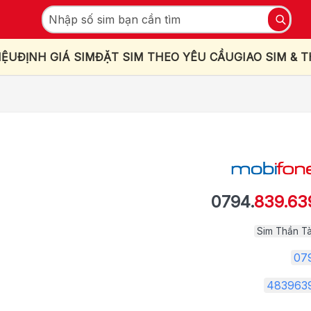
IỆU
ĐỊNH GIÁ SIM
ĐẶT SIM THEO YÊU CẦU
GIAO SIM & 
0794.
839.63
Sim Thần Tà
07
483963