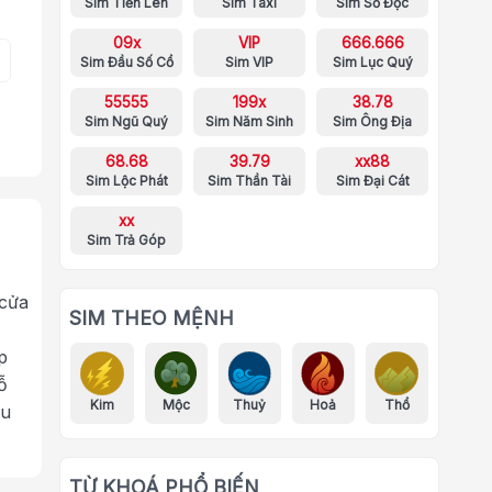
Sim Tiến Lên
Sim Taxi
Sim Số Độc
09x
VIP
666.666
Sim Đầu Số Cổ
Sim VIP
Sim Lục Quý
55555
199x
38.78
Sim Ngũ Quý
Sim Năm Sinh
Sim Ông Địa
68.68
39.79
xx88
Sim Lộc Phát
Sim Thần Tài
Sim Đại Cát
xx
Sim Trả Góp
 cửa
SIM THEO MỆNH
p
ỗ
Kim
Mộc
Thuỷ
Hoả
Thổ
ưu
TỪ KHOÁ PHỔ BIẾN