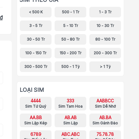
< 500 K
500 - 1 Tr
1 - 3 Tr
 ₫
3 - 5 Tr
5 - 10 Tr
10 - 30 Tr
30 - 50 Tr
50 - 80 Tr
80 - 100 Tr
100 - 150 Tr
150 - 200 Tr
200 - 300 Tr
300 - 500 Tr
500 - 1 Tỷ
> 1 Tỷ
LOẠI SIM
4444
333
AABBCC
Sim Tứ Quý
Sim Tam Hoa
Sim Dễ Nhớ
AA.BB
AB.AB
AB.BA
Sim Lặp Kép
Sim Lặp
Sim Gánh Đảo
6789
ABC.ABC
75.78.78