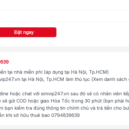
Đặt ngay
9639
tiền tại nhà miễn phí (áp dụng tại Hà Nội, Tp.HCM)
ip247.vn tại Hà Nội, Tp.HCM làm thủ tục (Xem danh sách
tline hoặc chat với simvip247.vn sau đó sẽ có nhân viên tiế
ó sẽ gửi COD hoặc giao Hỏa Tốc trong 30 phút (bạn phải h
im bạn kiểm tra đúng thông tin chính chủ và trả tiền cho b
ắn khi sở hữu thuê bao 0794839639