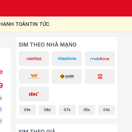
THANH TOÁN
TIN TỨC
SIM THEO NHÀ MẠNG
9
i
9
09x
08x
07x
05x
03x
9
SIM THEO GIÁ