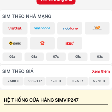
SIM THEO NHÀ MẠNG
09x
08x
07x
05x
03x
SIM THEO GIÁ
Xem thêm
< 500 K
500 - 1 Tr
1 - 3 Tr
3 - 5 Tr
5 - 10 Tr
HỆ THỐNG CỬA HÀNG SIMVIP247