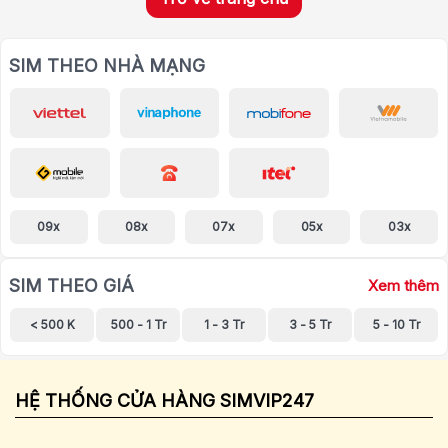
SIM THEO NHÀ MẠNG
09x
08x
07x
05x
03x
SIM THEO GIÁ
Xem thêm
< 500 K
500 - 1 Tr
1 - 3 Tr
3 - 5 Tr
5 - 10 Tr
HỆ THỐNG CỬA HÀNG SIMVIP247