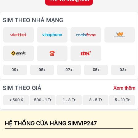
SIM THEO NHÀ MẠNG
09x
08x
07x
05x
03x
SIM THEO GIÁ
Xem thêm
< 500 K
500 - 1 Tr
1 - 3 Tr
3 - 5 Tr
5 - 10 Tr
HỆ THỐNG CỬA HÀNG SIMVIP247