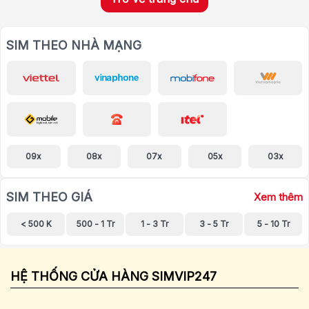
SIM THEO NHÀ MẠNG
09x
08x
07x
05x
03x
SIM THEO GIÁ
Xem thêm
< 500 K
500 - 1 Tr
1 - 3 Tr
3 - 5 Tr
5 - 10 Tr
HỆ THỐNG CỬA HÀNG SIMVIP247