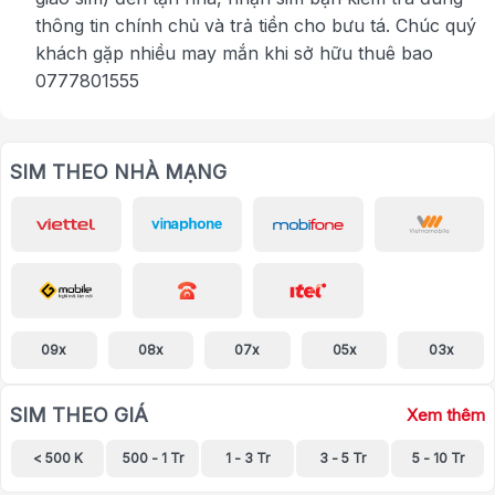
thông tin chính chủ và trả tiền cho bưu tá. Chúc quý
khách gặp nhiều may mắn khi sở hữu thuê bao
0777801555
SIM THEO NHÀ MẠNG
09x
08x
07x
05x
03x
SIM THEO GIÁ
Xem thêm
< 500 K
500 - 1 Tr
1 - 3 Tr
3 - 5 Tr
5 - 10 Tr