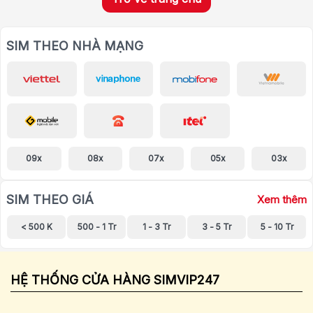
SIM THEO NHÀ MẠNG
09x
08x
07x
05x
03x
SIM THEO GIÁ
Xem thêm
< 500 K
500 - 1 Tr
1 - 3 Tr
3 - 5 Tr
5 - 10 Tr
HỆ THỐNG CỬA HÀNG SIMVIP247