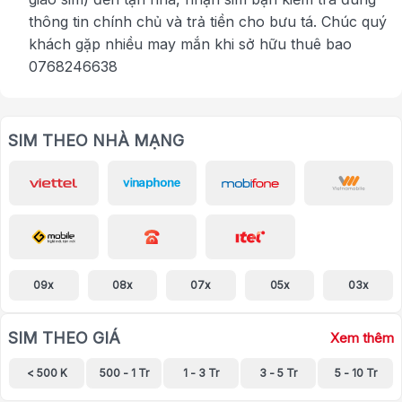
thông tin chính chủ và trả tiền cho bưu tá. Chúc quý
khách gặp nhiều may mắn khi sở hữu thuê bao
0768246638
SIM THEO NHÀ MẠNG
09x
08x
07x
05x
03x
SIM THEO GIÁ
Xem thêm
< 500 K
500 - 1 Tr
1 - 3 Tr
3 - 5 Tr
5 - 10 Tr