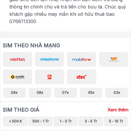
thông tin chính chủ và trả tiền cho bưu tá. Chúc quý
khách gặp nhiều may mắn khi sở hữu thuê bao
0768113300
SIM THEO NHÀ MẠNG
09x
08x
07x
05x
03x
SIM THEO GIÁ
Xem thêm
< 500 K
500 - 1 Tr
1 - 3 Tr
3 - 5 Tr
5 - 10 Tr