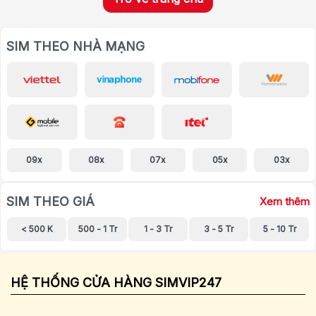
SIM THEO NHÀ MẠNG
09x
08x
07x
05x
03x
SIM THEO GIÁ
Xem thêm
< 500 K
500 - 1 Tr
1 - 3 Tr
3 - 5 Tr
5 - 10 Tr
HỆ THỐNG CỬA HÀNG SIMVIP247