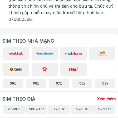
thông tin chính chủ và trả tiền cho bưu tá. Chúc quý
khách gặp nhiều may mắn khi sở hữu thuê bao
0768003981
SIM THEO NHÀ MẠNG
09x
08x
07x
05x
03x
SIM THEO GIÁ
Xem thêm
< 500 K
500 - 1 Tr
1 - 3 Tr
3 - 5 Tr
5 - 10 Tr