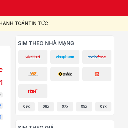
THANH TOÁN
TIN TỨC
SIM THEO NHÀ MẠNG
1
p
6
09x
08x
07x
05x
03x
1
SIM THEO GIÁ