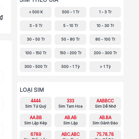
< 500 K
500 - 1 Tr
1 - 3 Tr
 ₫
3 - 5 Tr
5 - 10 Tr
10 - 30 Tr
30 - 50 Tr
50 - 80 Tr
80 - 100 Tr
100 - 150 Tr
150 - 200 Tr
200 - 300 Tr
300 - 500 Tr
500 - 1 Tỷ
> 1 Tỷ
LOẠI SIM
4444
333
AABBCC
Sim Tứ Quý
Sim Tam Hoa
Sim Dễ Nhớ
AA.BB
AB.AB
AB.BA
Sim Lặp Kép
Sim Lặp
Sim Gánh Đảo
6789
ABC.ABC
75.78.78