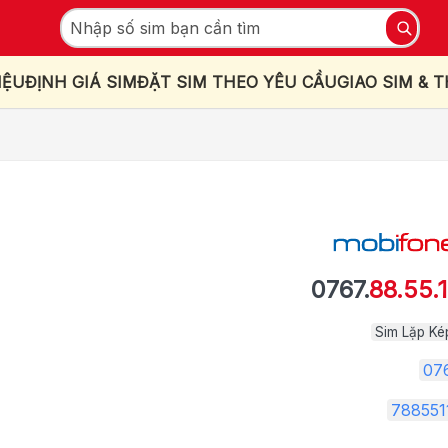
IỆU
ĐỊNH GIÁ SIM
ĐẶT SIM THEO YÊU CẦU
GIAO SIM & 
0767.
88.55.1
Sim Lặp Ké
07
788551