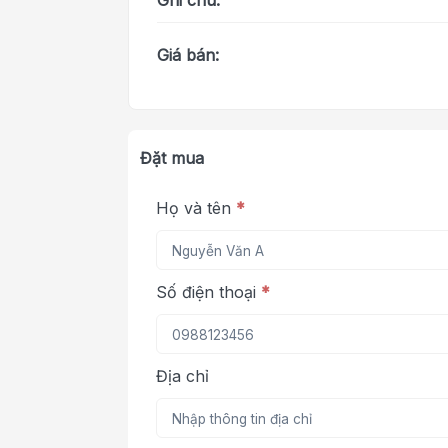
Ghi chú:
Giá bán:
Đặt mua
Họ và tên
*
Số điện thoại
*
Địa chỉ