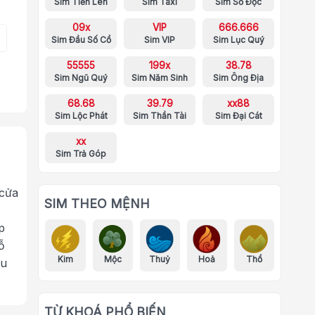
Sim Tiến Lên
Sim Taxi
Sim Số Độc
09x
VIP
666.666
Sim Đầu Số Cổ
Sim VIP
Sim Lục Quý
55555
199x
38.78
Sim Ngũ Quý
Sim Năm Sinh
Sim Ông Địa
68.68
39.79
xx88
Sim Lộc Phát
Sim Thần Tài
Sim Đại Cát
xx
Sim Trả Góp
 cửa
SIM THEO MỆNH
p
ỗ
Kim
Mộc
Thuỷ
Hoả
Thổ
ưu
TỪ KHOÁ PHỔ BIẾN