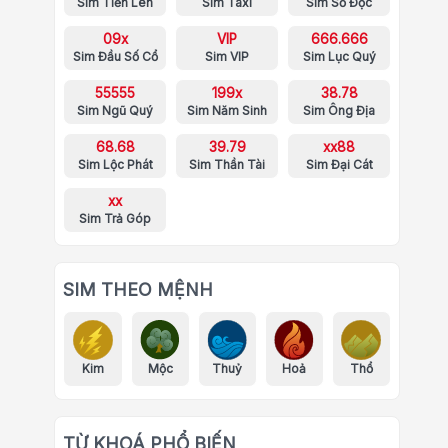
Sim Tiến Lên
Sim Taxi
Sim Số Độc
09x
VIP
666.666
Sim Đầu Số Cổ
Sim VIP
Sim Lục Quý
55555
199x
38.78
Sim Ngũ Quý
Sim Năm Sinh
Sim Ông Địa
68.68
39.79
xx88
Sim Lộc Phát
Sim Thần Tài
Sim Đại Cát
xx
Sim Trả Góp
SIM THEO MỆNH
Kim
Mộc
Thuỷ
Hoả
Thổ
TỪ KHOÁ PHỔ BIẾN