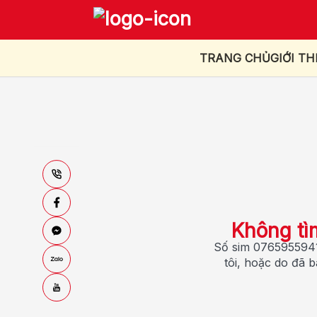
TRANG CHỦ
GIỚI TH
Không tì
Số sim 0765955941
tôi, hoặc do đã 