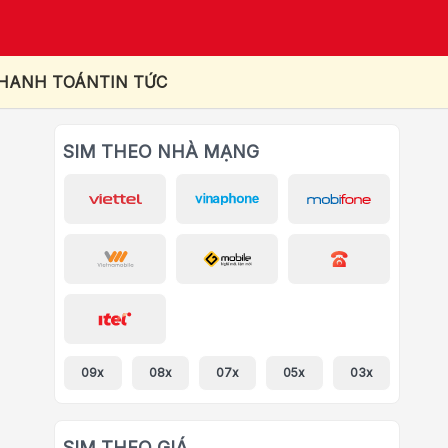
THANH TOÁN
TIN TỨC
SIM THEO NHÀ MẠNG
09x
08x
07x
05x
03x
SIM THEO GIÁ