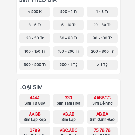
< 500 K
500 - 1 Tr
1 - 3 Tr
3 - 5 Tr
5 - 10 Tr
10 - 30 Tr
30 - 50 Tr
50 - 80 Tr
80 - 100 Tr
100 - 150 Tr
150 - 200 Tr
200 - 300 Tr
300 - 500 Tr
500 - 1 Tỷ
> 1 Tỷ
LOẠI SIM
4444
333
AABBCC
Sim Tứ Quý
Sim Tam Hoa
Sim Dễ Nhớ
AA.BB
AB.AB
AB.BA
Sim Lặp Kép
Sim Lặp
Sim Gánh Đảo
6789
ABC.ABC
75.78.78