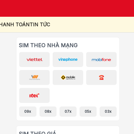
THANH TOÁN
TIN TỨC
SIM THEO NHÀ MẠNG
09x
08x
07x
05x
03x
SIM THEO GIÁ