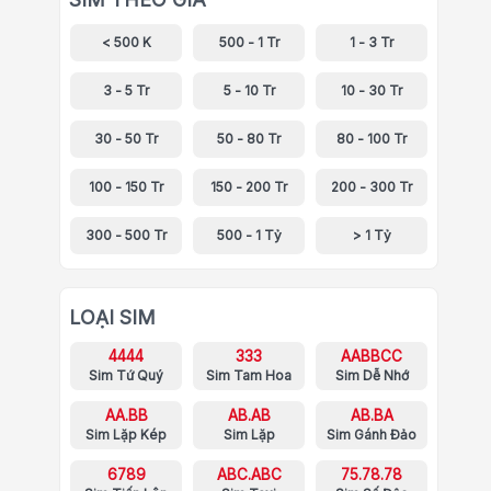
< 500 K
500 - 1 Tr
1 - 3 Tr
3 - 5 Tr
5 - 10 Tr
10 - 30 Tr
30 - 50 Tr
50 - 80 Tr
80 - 100 Tr
100 - 150 Tr
150 - 200 Tr
200 - 300 Tr
300 - 500 Tr
500 - 1 Tỷ
> 1 Tỷ
LOẠI SIM
4444
333
AABBCC
Sim Tứ Quý
Sim Tam Hoa
Sim Dễ Nhớ
AA.BB
AB.AB
AB.BA
Sim Lặp Kép
Sim Lặp
Sim Gánh Đảo
6789
ABC.ABC
75.78.78