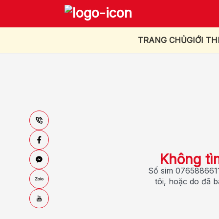
TRANG CHỦ
GIỚI TH
Không tì
Số sim 0765886611
tôi, hoặc do đã 