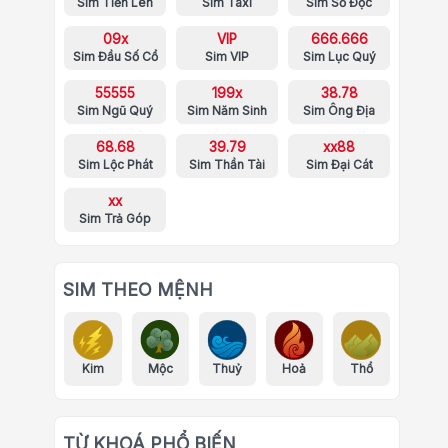
Sim Tiến Lên
Sim Taxi
Sim Số Độc
09x
VIP
666.666
Sim Đầu Số Cổ
Sim VIP
Sim Lục Quý
55555
199x
38.78
Sim Ngũ Quý
Sim Năm Sinh
Sim Ông Địa
68.68
39.79
xx88
Sim Lộc Phát
Sim Thần Tài
Sim Đại Cát
xx
Sim Trả Góp
SIM THEO MỆNH
Kim
Mộc
Thuỷ
Hoả
Thổ
TỪ KHOÁ PHỔ BIẾN