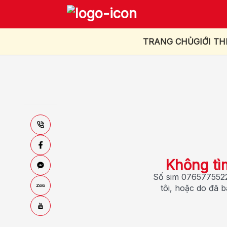
TRANG CHỦ
GIỚI TH
Không tì
Số sim 0765775522
tôi, hoặc do đã 