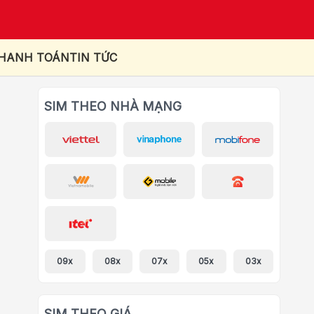
THANH TOÁN
TIN TỨC
SIM THEO NHÀ MẠNG
09x
08x
07x
05x
03x
SIM THEO GIÁ