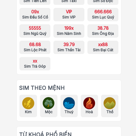
Sim Tiến Lên
Sim Taxi
Sim Số Độc
09x
VIP
666.666
Sim Đầu Số Cổ
Sim VIP
Sim Lục Quý
55555
199x
38.78
Sim Ngũ Quý
Sim Năm Sinh
Sim Ông Địa
68.68
39.79
xx88
Sim Lộc Phát
Sim Thần Tài
Sim Đại Cát
xx
Sim Trả Góp
SIM THEO MỆNH
Kim
Mộc
Thuỷ
Hoả
Thổ
TỪ KHOÁ PHỔ BIẾN