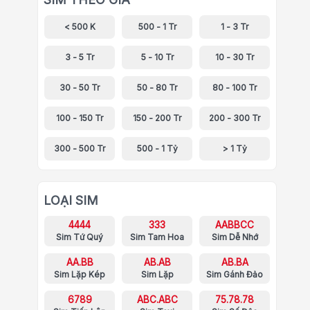
< 500 K
500 - 1 Tr
1 - 3 Tr
3 - 5 Tr
5 - 10 Tr
10 - 30 Tr
30 - 50 Tr
50 - 80 Tr
80 - 100 Tr
100 - 150 Tr
150 - 200 Tr
200 - 300 Tr
300 - 500 Tr
500 - 1 Tỷ
> 1 Tỷ
LOẠI SIM
4444
333
AABBCC
Sim Tứ Quý
Sim Tam Hoa
Sim Dễ Nhớ
AA.BB
AB.AB
AB.BA
Sim Lặp Kép
Sim Lặp
Sim Gánh Đảo
6789
ABC.ABC
75.78.78