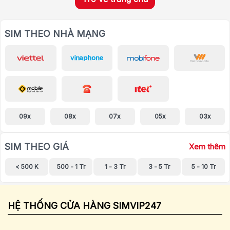
SIM THEO NHÀ MẠNG
09x
08x
07x
05x
03x
SIM THEO GIÁ
Xem thêm
< 500 K
500 - 1 Tr
1 - 3 Tr
3 - 5 Tr
5 - 10 Tr
HỆ THỐNG CỬA HÀNG SIMVIP247