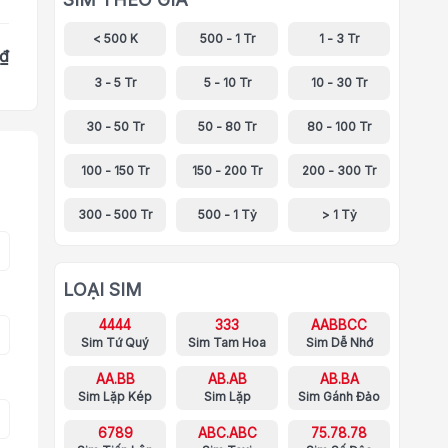
< 500 K
500 - 1 Tr
1 - 3 Tr
 ₫
3 - 5 Tr
5 - 10 Tr
10 - 30 Tr
30 - 50 Tr
50 - 80 Tr
80 - 100 Tr
100 - 150 Tr
150 - 200 Tr
200 - 300 Tr
300 - 500 Tr
500 - 1 Tỷ
> 1 Tỷ
LOẠI SIM
4444
333
AABBCC
Sim Tứ Quý
Sim Tam Hoa
Sim Dễ Nhớ
AA.BB
AB.AB
AB.BA
Sim Lặp Kép
Sim Lặp
Sim Gánh Đảo
6789
ABC.ABC
75.78.78