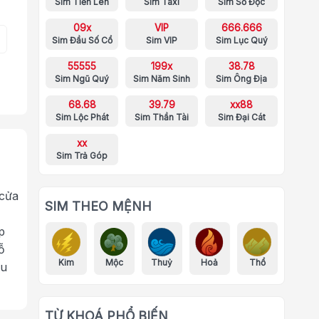
Sim Tiến Lên
Sim Taxi
Sim Số Độc
09x
VIP
666.666
Sim Đầu Số Cổ
Sim VIP
Sim Lục Quý
55555
199x
38.78
Sim Ngũ Quý
Sim Năm Sinh
Sim Ông Địa
68.68
39.79
xx88
Sim Lộc Phát
Sim Thần Tài
Sim Đại Cát
xx
Sim Trả Góp
 cửa
SIM THEO MỆNH
p
ỗ
Kim
Mộc
Thuỷ
Hoả
Thổ
ưu
TỪ KHOÁ PHỔ BIẾN