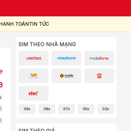
THANH TOÁN
TIN TỨC
SIM THEO NHÀ MẠNG
8
a
6
09x
08x
07x
05x
03x
8
SIM THEO GIÁ