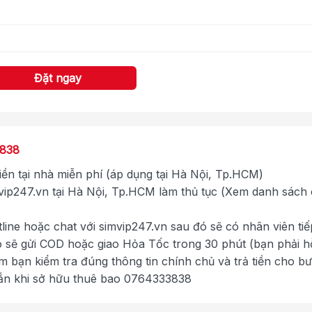
Đặt ngay
3838
tiền tại nhà miễn phí (áp dụng tại Hà Nội, Tp.HCM)
ip247.vn tại Hà Nội, Tp.HCM làm thủ tục (Xem danh sách
tline hoặc chat với simvip247.vn sau đó sẽ có nhân viên tiế
ó sẽ gửi COD hoặc giao Hỏa Tốc trong 30 phút (bạn phải h
im bạn kiểm tra đúng thông tin chính chủ và trả tiền cho b
ắn khi sở hữu thuê bao 0764333838