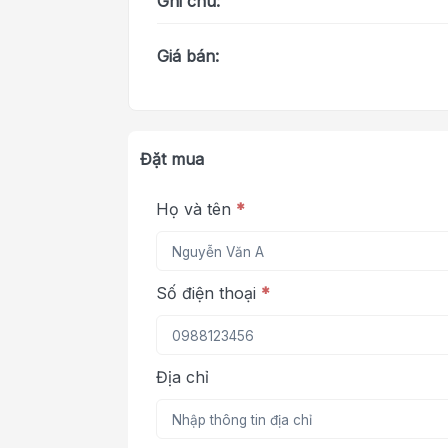
Ghi chú:
Giá bán:
Đặt mua
Họ và tên
*
Số điện thoại
*
Địa chỉ