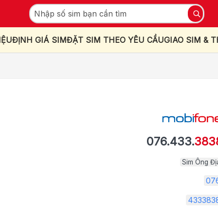
IỆU
ĐỊNH GIÁ SIM
ĐẶT SIM THEO YÊU CẦU
GIAO SIM & 
076.433.
383
Sim Ông Đị
07
433383