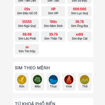
Sim Tiến Lên
Sim Taxi
Sim Số Độc
09x
VIP
666.666
Sim Đầu Số Cổ
Sim VIP
Sim Lục Quý
55555
199x
38.78
Sim Ngũ Quý
Sim Năm Sinh
Sim Ông Địa
68.68
39.79
xx88
Sim Lộc Phát
Sim Thần Tài
Sim Đại Cát
xx
Sim Trả Góp
SIM THEO MỆNH
Kim
Mộc
Thuỷ
Hoả
Thổ
TỪ KHOÁ PHỔ BIẾN