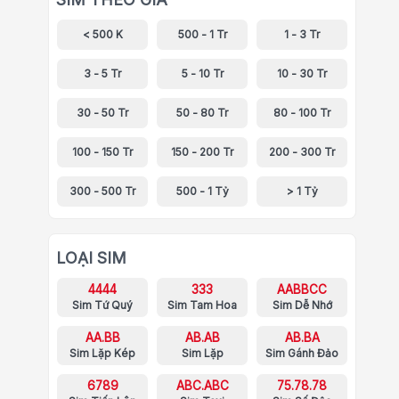
< 500 K
500 - 1 Tr
1 - 3 Tr
3 - 5 Tr
5 - 10 Tr
10 - 30 Tr
30 - 50 Tr
50 - 80 Tr
80 - 100 Tr
100 - 150 Tr
150 - 200 Tr
200 - 300 Tr
300 - 500 Tr
500 - 1 Tỷ
> 1 Tỷ
LOẠI SIM
4444
333
AABBCC
Sim Tứ Quý
Sim Tam Hoa
Sim Dễ Nhớ
AA.BB
AB.AB
AB.BA
Sim Lặp Kép
Sim Lặp
Sim Gánh Đảo
6789
ABC.ABC
75.78.78