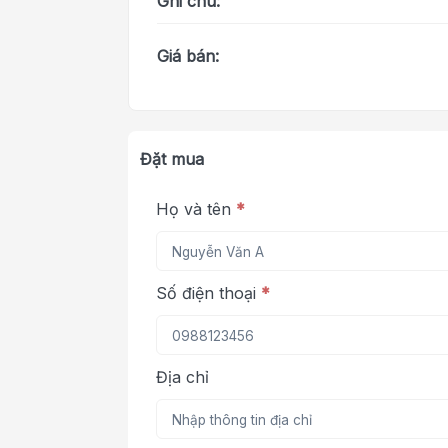
Ghi chú:
Giá bán:
Đặt mua
Họ và tên
*
Số điện thoại
*
Địa chỉ