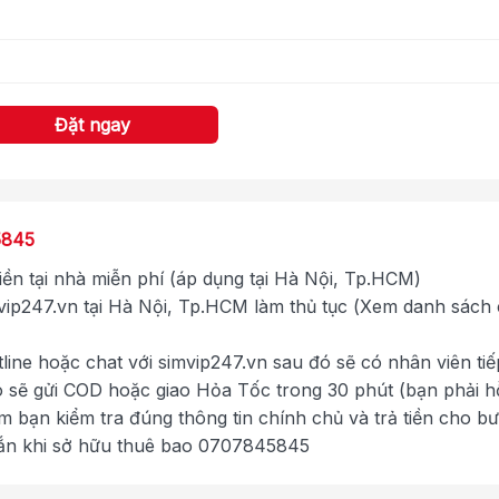
Đặt ngay
5845
tiền tại nhà miễn phí (áp dụng tại Hà Nội, Tp.HCM)
ip247.vn tại Hà Nội, Tp.HCM làm thủ tục (Xem danh sách
tline hoặc chat với simvip247.vn sau đó sẽ có nhân viên tiế
ó sẽ gửi COD hoặc giao Hỏa Tốc trong 30 phút (bạn phải h
im bạn kiểm tra đúng thông tin chính chủ và trả tiền cho b
ắn khi sở hữu thuê bao 0707845845