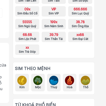
Sim Tiến Lên
Sim Taxi
Sim Số Độc
09x
VIP
666.666
Sim Đầu Số Cổ
Sim VIP
Sim Lục Quý
55555
199x
38.78
Sim Ngũ Quý
Sim Năm Sinh
Sim Ông Địa
68.68
39.79
xx88
Sim Lộc Phát
Sim Thần Tài
Sim Đại Cát
xx
Sim Trả Góp
 cửa
SIM THEO MỆNH
p
ỗ
Kim
Mộc
Thuỷ
Hoả
Thổ
ưu
TỪ KHOÁ PHỔ BIẾN