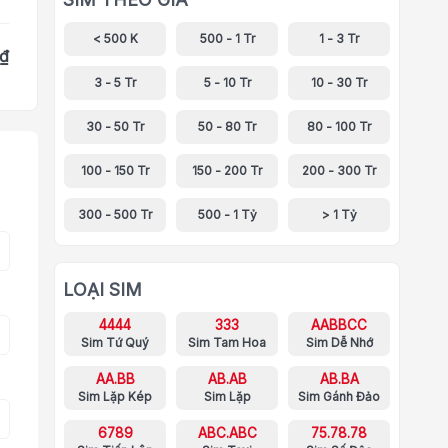
< 500 K
500 - 1 Tr
1 - 3 Tr
 ₫
3 - 5 Tr
5 - 10 Tr
10 - 30 Tr
30 - 50 Tr
50 - 80 Tr
80 - 100 Tr
100 - 150 Tr
150 - 200 Tr
200 - 300 Tr
300 - 500 Tr
500 - 1 Tỷ
> 1 Tỷ
LOẠI SIM
4444
333
AABBCC
Sim Tứ Quý
Sim Tam Hoa
Sim Dễ Nhớ
AA.BB
AB.AB
AB.BA
Sim Lặp Kép
Sim Lặp
Sim Gánh Đảo
6789
ABC.ABC
75.78.78