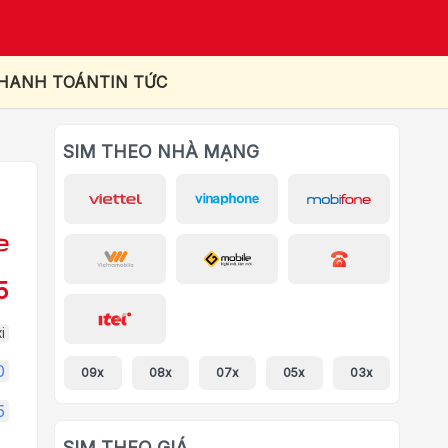
THANH TOÁN
TIN TỨC
SIM THEO NHÀ MẠNG
5
i
0
09x
08x
07x
05x
03x
5
SIM THEO GIÁ