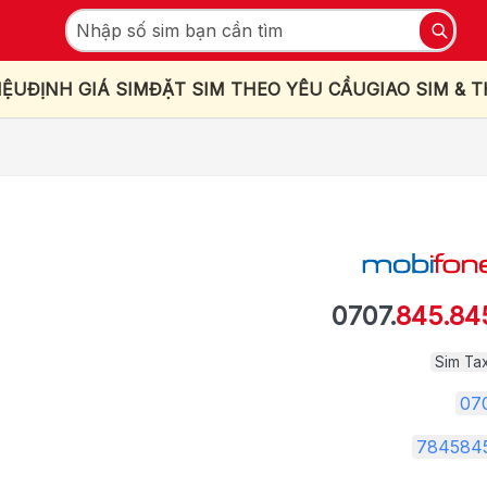
IỆU
ĐỊNH GIÁ SIM
ĐẶT SIM THEO YÊU CẦU
GIAO SIM & 
0707.
845.84
Sim Tax
07
784584