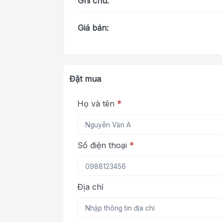
Ghi chú:
Giá bán:
Đặt mua
Họ và tên
*
Số điện thoại
*
Địa chỉ