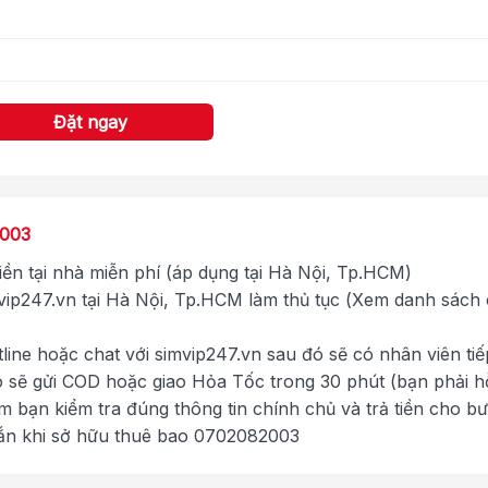
Đặt ngay
2003
tiền tại nhà miễn phí (áp dụng tại Hà Nội, Tp.HCM)
ip247.vn tại Hà Nội, Tp.HCM làm thủ tục (Xem danh sách
tline hoặc chat với simvip247.vn sau đó sẽ có nhân viên tiế
ó sẽ gửi COD hoặc giao Hỏa Tốc trong 30 phút (bạn phải h
im bạn kiểm tra đúng thông tin chính chủ và trả tiền cho b
ắn khi sở hữu thuê bao 0702082003