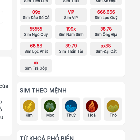
Sim Tiến Lên
Sim Taxi
Sim Số Độc
09x
VIP
666.666
Sim Đầu Số Cổ
Sim VIP
Sim Lục Quý
55555
199x
38.78
Sim Ngũ Quý
Sim Năm Sinh
Sim Ông Địa
68.68
39.79
xx88
Sim Lộc Phát
Sim Thần Tài
Sim Đại Cát
xx
Sim Trả Góp
 cửa
SIM THEO MỆNH
p
ỗ
Kim
Mộc
Thuỷ
Hoả
Thổ
ưu
TỪ KHOÁ PHỔ BIẾN