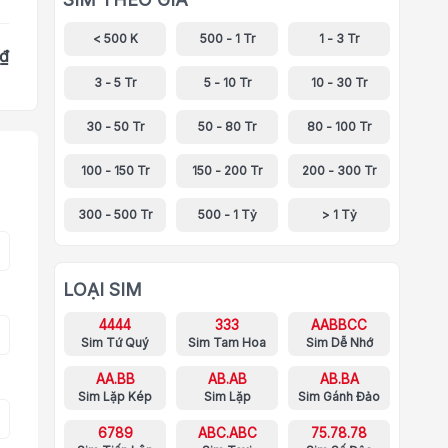
< 500 K
500 - 1 Tr
1 - 3 Tr
 ₫
3 - 5 Tr
5 - 10 Tr
10 - 30 Tr
30 - 50 Tr
50 - 80 Tr
80 - 100 Tr
100 - 150 Tr
150 - 200 Tr
200 - 300 Tr
300 - 500 Tr
500 - 1 Tỷ
> 1 Tỷ
LOẠI SIM
4444
333
AABBCC
Sim Tứ Quý
Sim Tam Hoa
Sim Dễ Nhớ
AA.BB
AB.AB
AB.BA
Sim Lặp Kép
Sim Lặp
Sim Gánh Đảo
6789
ABC.ABC
75.78.78