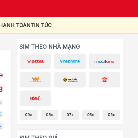
THANH TOÁN
TIN TỨC
SIM THEO NHÀ MẠNG
3
a
0
09x
08x
07x
05x
03x
3
SIM THEO GIÁ