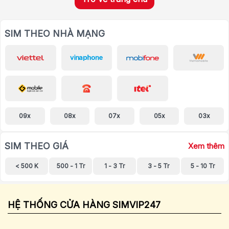
SIM THEO NHÀ MẠNG
09x
08x
07x
05x
03x
SIM THEO GIÁ
Xem thêm
< 500 K
500 - 1 Tr
1 - 3 Tr
3 - 5 Tr
5 - 10 Tr
HỆ THỐNG CỬA HÀNG SIMVIP247