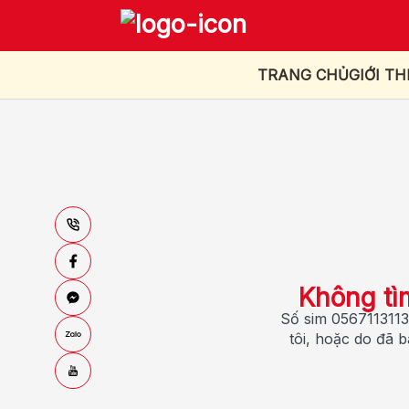
TRANG CHỦ
GIỚI TH
Không tì
Số sim 0567113113
tôi, hoặc do đã 