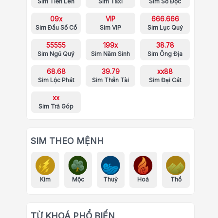
Sim Tiến Lên
Sim Taxi
Sim Số Độc
09x
VIP
666.666
Sim Đầu Số Cổ
Sim VIP
Sim Lục Quý
55555
199x
38.78
Sim Ngũ Quý
Sim Năm Sinh
Sim Ông Địa
68.68
39.79
xx88
Sim Lộc Phát
Sim Thần Tài
Sim Đại Cát
xx
Sim Trả Góp
SIM THEO MỆNH
Kim
Mộc
Thuỷ
Hoả
Thổ
TỪ KHOÁ PHỔ BIẾN