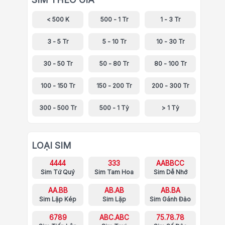
< 500 K
500 - 1 Tr
1 - 3 Tr
3 - 5 Tr
5 - 10 Tr
10 - 30 Tr
30 - 50 Tr
50 - 80 Tr
80 - 100 Tr
100 - 150 Tr
150 - 200 Tr
200 - 300 Tr
300 - 500 Tr
500 - 1 Tỷ
> 1 Tỷ
LOẠI SIM
4444
333
AABBCC
Sim Tứ Quý
Sim Tam Hoa
Sim Dễ Nhớ
AA.BB
AB.AB
AB.BA
Sim Lặp Kép
Sim Lặp
Sim Gánh Đảo
6789
ABC.ABC
75.78.78