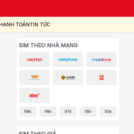
THANH TOÁN
TIN TỨC
SIM THEO NHÀ MẠNG
09x
08x
07x
05x
03x
SIM THEO GIÁ