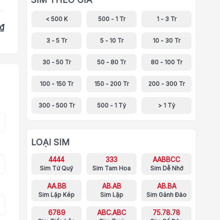
< 500 K
500 - 1 Tr
1 - 3 Tr
 ₫
3 - 5 Tr
5 - 10 Tr
10 - 30 Tr
30 - 50 Tr
50 - 80 Tr
80 - 100 Tr
100 - 150 Tr
150 - 200 Tr
200 - 300 Tr
300 - 500 Tr
500 - 1 Tỷ
> 1 Tỷ
LOẠI SIM
4444
333
AABBCC
Sim Tứ Quý
Sim Tam Hoa
Sim Dễ Nhớ
AA.BB
AB.AB
AB.BA
Sim Lặp Kép
Sim Lặp
Sim Gánh Đảo
6789
ABC.ABC
75.78.78