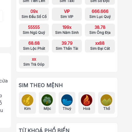
Sim Tiến Lên
Sim Taxi
Sim Số Độc
09x
VIP
666.666
Sim Đầu Số Cổ
Sim VIP
Sim Lục Quý
55555
199x
38.78
Sim Ngũ Quý
Sim Năm Sinh
Sim Ông Địa
68.68
39.79
xx88
Sim Lộc Phát
Sim Thần Tài
Sim Đại Cát
xx
Sim Trả Góp
 cửa
SIM THEO MỆNH
p
ỗ
Kim
Mộc
Thuỷ
Hoả
Thổ
ưu
TỪ KHOÁ PHỔ BIẾN