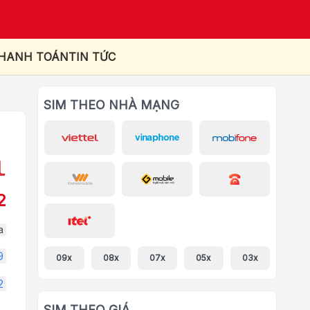
THANH TOÁN
TIN TỨC
SIM THEO NHÀ MẠNG
2
a
9
09x
08x
07x
05x
03x
2
SIM THEO GIÁ