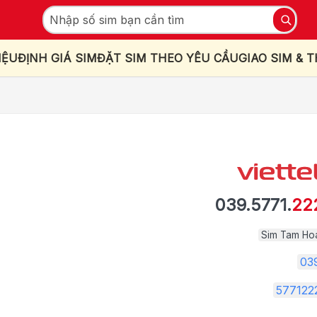
IỆU
ĐỊNH GIÁ SIM
ĐẶT SIM THEO YÊU CẦU
GIAO SIM & 
039.5771.
22
Sim Tam Ho
03
577122