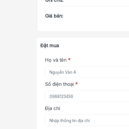
Ghi chú:
Giá bán:
Đặt mua
Họ và tên
*
Số điện thoại
*
Địa chỉ