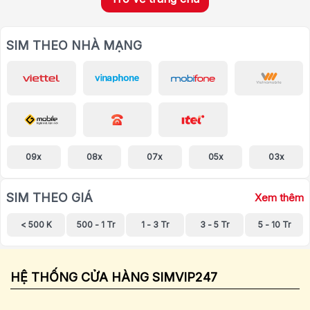
SIM THEO NHÀ MẠNG
09x
08x
07x
05x
03x
SIM THEO GIÁ
Xem thêm
< 500 K
500 - 1 Tr
1 - 3 Tr
3 - 5 Tr
5 - 10 Tr
HỆ THỐNG CỬA HÀNG SIMVIP247