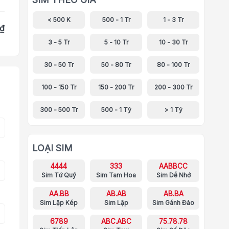
< 500 K
500 - 1 Tr
1 - 3 Tr
 ₫
3 - 5 Tr
5 - 10 Tr
10 - 30 Tr
30 - 50 Tr
50 - 80 Tr
80 - 100 Tr
100 - 150 Tr
150 - 200 Tr
200 - 300 Tr
300 - 500 Tr
500 - 1 Tỷ
> 1 Tỷ
LOẠI SIM
4444
333
AABBCC
Sim Tứ Quý
Sim Tam Hoa
Sim Dễ Nhớ
AA.BB
AB.AB
AB.BA
Sim Lặp Kép
Sim Lặp
Sim Gánh Đảo
6789
ABC.ABC
75.78.78