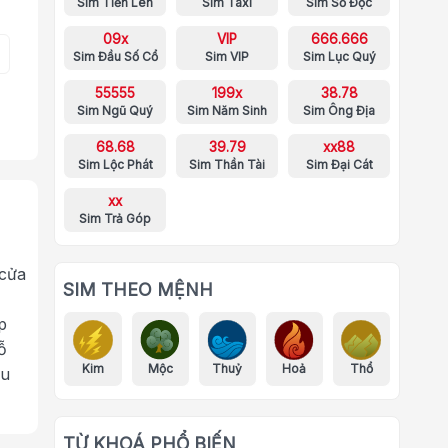
Sim Tiến Lên
Sim Taxi
Sim Số Độc
09x
VIP
666.666
Sim Đầu Số Cổ
Sim VIP
Sim Lục Quý
55555
199x
38.78
Sim Ngũ Quý
Sim Năm Sinh
Sim Ông Địa
68.68
39.79
xx88
Sim Lộc Phát
Sim Thần Tài
Sim Đại Cát
xx
Sim Trả Góp
 cửa
SIM THEO MỆNH
p
ỗ
Kim
Mộc
Thuỷ
Hoả
Thổ
ưu
TỪ KHOÁ PHỔ BIẾN