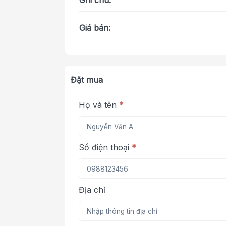
Ghi chú:
Giá bán:
Đặt mua
Họ và tên
*
Số điện thoại
*
Địa chỉ