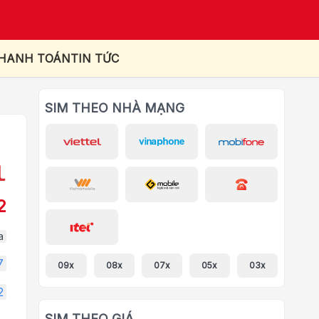
THANH TOÁN
TIN TỨC
SIM THEO NHÀ MẠNG
2
a
7
09x
08x
07x
05x
03x
2
SIM THEO GIÁ