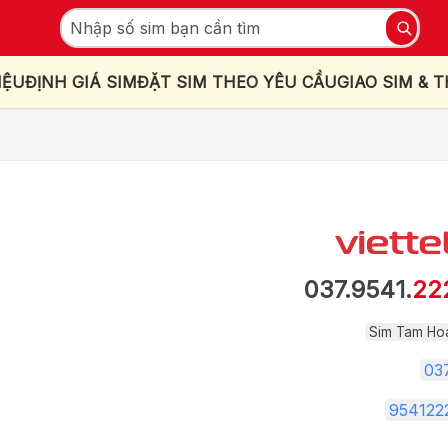
IỆU
ĐỊNH GIÁ SIM
ĐẶT SIM THEO YÊU CẦU
GIAO SIM & 
037.9541.
22
Sim Tam Ho
03
954122