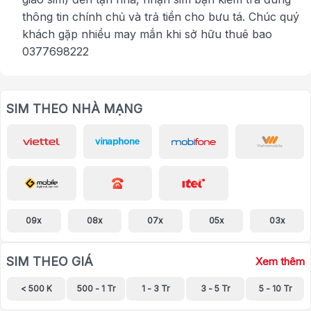
thông tin chính chủ và trả tiền cho bưu tá. Chúc quý
khách gặp nhiều may mắn khi sở hữu thuê bao
0377698222
SIM THEO NHÀ MẠNG
09x
08x
07x
05x
03x
SIM THEO GIÁ
Xem thêm
< 500 K
500 - 1 Tr
1 - 3 Tr
3 - 5 Tr
5 - 10 Tr