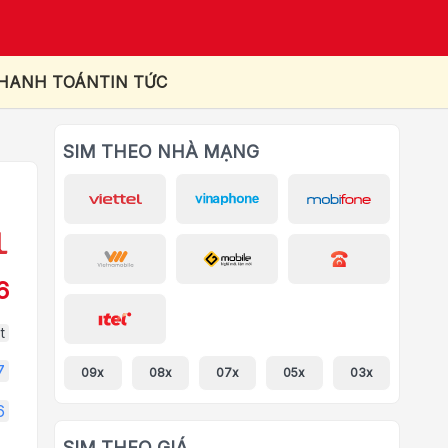
THANH TOÁN
TIN TỨC
SIM THEO NHÀ MẠNG
6
t
7
09x
08x
07x
05x
03x
6
SIM THEO GIÁ