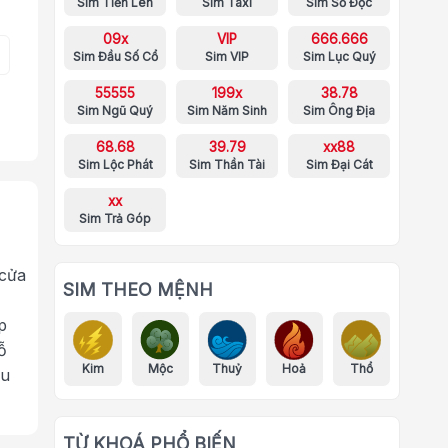
Sim Tiến Lên
Sim Taxi
Sim Số Độc
09x
VIP
666.666
Sim Đầu Số Cổ
Sim VIP
Sim Lục Quý
55555
199x
38.78
Sim Ngũ Quý
Sim Năm Sinh
Sim Ông Địa
68.68
39.79
xx88
Sim Lộc Phát
Sim Thần Tài
Sim Đại Cát
xx
Sim Trả Góp
 cửa
SIM THEO MỆNH
p
ỗ
Kim
Mộc
Thuỷ
Hoả
Thổ
ưu
TỪ KHOÁ PHỔ BIẾN