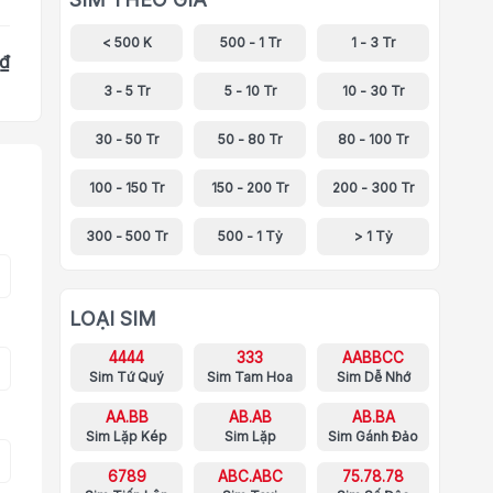
< 500 K
500 - 1 Tr
1 - 3 Tr
 ₫
3 - 5 Tr
5 - 10 Tr
10 - 30 Tr
30 - 50 Tr
50 - 80 Tr
80 - 100 Tr
100 - 150 Tr
150 - 200 Tr
200 - 300 Tr
300 - 500 Tr
500 - 1 Tỷ
> 1 Tỷ
LOẠI SIM
4444
333
AABBCC
Sim Tứ Quý
Sim Tam Hoa
Sim Dễ Nhớ
AA.BB
AB.AB
AB.BA
Sim Lặp Kép
Sim Lặp
Sim Gánh Đảo
6789
ABC.ABC
75.78.78