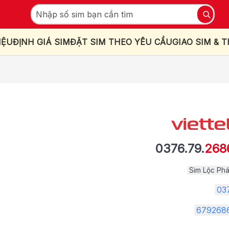
IỆU
ĐỊNH GIÁ SIM
ĐẶT SIM THEO YÊU CẦU
GIAO SIM & 
0376.79.
268
Sim Lộc Phá
03
679268