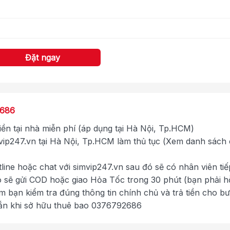
Đặt ngay
2686
tiền tại nhà miễn phí (áp dụng tại Hà Nội, Tp.HCM)
ip247.vn tại Hà Nội, Tp.HCM làm thủ tục (Xem danh sách
tline hoặc chat với simvip247.vn sau đó sẽ có nhân viên tiế
ó sẽ gửi COD hoặc giao Hỏa Tốc trong 30 phút (bạn phải h
im bạn kiểm tra đúng thông tin chính chủ và trả tiền cho b
ắn khi sở hữu thuê bao 0376792686