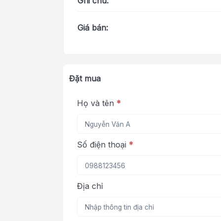
Ghi chú:
Giá bán:
Đặt mua
Họ và tên
*
Số điện thoại
*
Địa chỉ