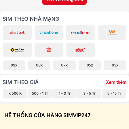
SIM THEO NHÀ MẠNG
09x
08x
07x
05x
03x
SIM THEO GIÁ
Xem thêm
< 500 K
500 - 1 Tr
1 - 3 Tr
3 - 5 Tr
5 - 10 Tr
HỆ THỐNG CỬA HÀNG SIMVIP247