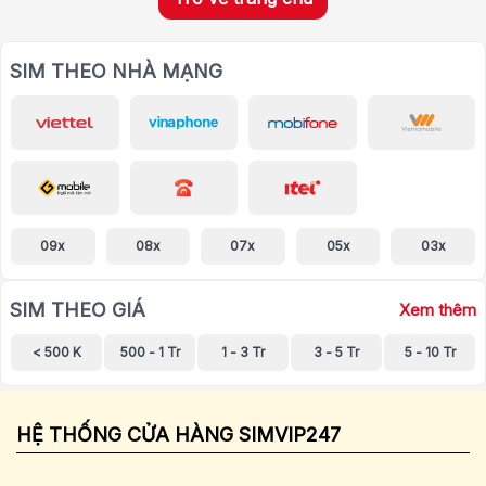
SIM THEO NHÀ MẠNG
09x
08x
07x
05x
03x
SIM THEO GIÁ
Xem thêm
< 500 K
500 - 1 Tr
1 - 3 Tr
3 - 5 Tr
5 - 10 Tr
HỆ THỐNG CỬA HÀNG SIMVIP247