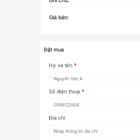
Ghi chú:
Giá bán:
Đặt mua
Họ và tên
*
Số điện thoại
*
Địa chỉ