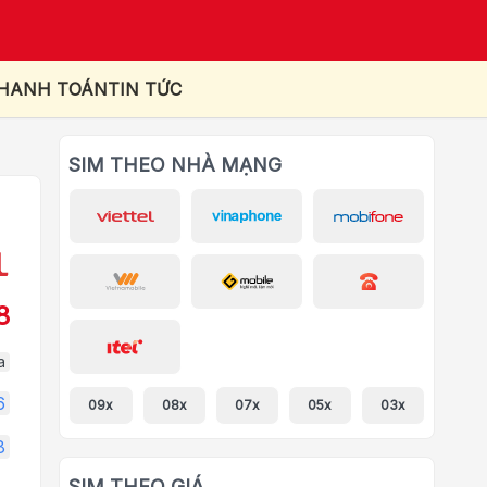
THANH TOÁN
TIN TỨC
SIM THEO NHÀ MẠNG
8
a
6
09x
08x
07x
05x
03x
8
SIM THEO GIÁ