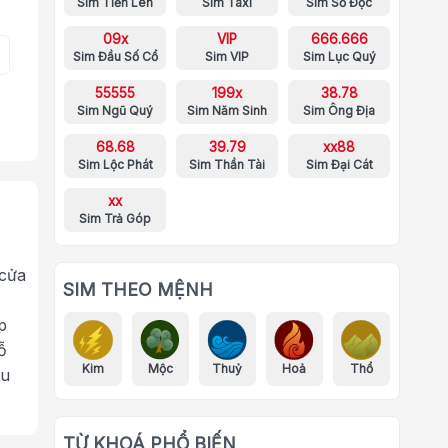
Sim Tiến Lên
Sim Taxi
Sim Số Độc
09x
VIP
666.666
Sim Đầu Số Cổ
Sim VIP
Sim Lục Quý
55555
199x
38.78
Sim Ngũ Quý
Sim Năm Sinh
Sim Ông Địa
68.68
39.79
xx88
Sim Lộc Phát
Sim Thần Tài
Sim Đại Cát
xx
Sim Trả Góp
 cửa
SIM THEO MỆNH
p
ỗ
Kim
Mộc
Thuỷ
Hoả
Thổ
ưu
TỪ KHOÁ PHỔ BIẾN