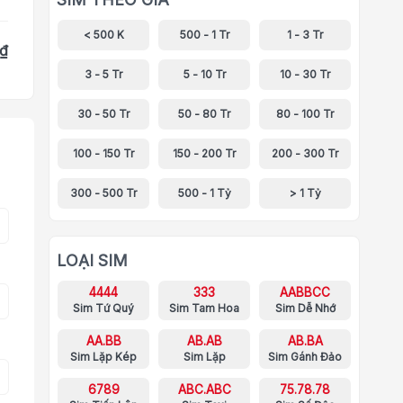
< 500 K
500 - 1 Tr
1 - 3 Tr
 ₫
3 - 5 Tr
5 - 10 Tr
10 - 30 Tr
30 - 50 Tr
50 - 80 Tr
80 - 100 Tr
100 - 150 Tr
150 - 200 Tr
200 - 300 Tr
300 - 500 Tr
500 - 1 Tỷ
> 1 Tỷ
LOẠI SIM
4444
333
AABBCC
Sim Tứ Quý
Sim Tam Hoa
Sim Dễ Nhớ
AA.BB
AB.AB
AB.BA
Sim Lặp Kép
Sim Lặp
Sim Gánh Đảo
6789
ABC.ABC
75.78.78