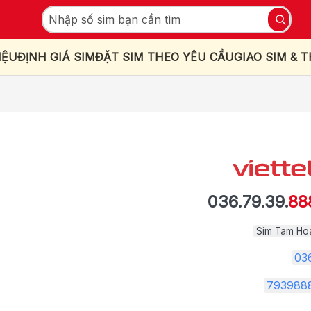
IỆU
ĐỊNH GIÁ SIM
ĐẶT SIM THEO YÊU CẦU
GIAO SIM & 
036.79.39.
88
Sim Tam Ho
03
793988