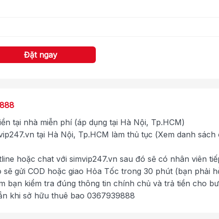
Đặt ngay
9888
tiền tại nhà miễn phí (áp dụng tại Hà Nội, Tp.HCM)
ip247.vn tại Hà Nội, Tp.HCM làm thủ tục (Xem danh sách
tline hoặc chat với simvip247.vn sau đó sẽ có nhân viên tiế
ó sẽ gửi COD hoặc giao Hỏa Tốc trong 30 phút (bạn phải h
im bạn kiểm tra đúng thông tin chính chủ và trả tiền cho b
ắn khi sở hữu thuê bao 0367939888