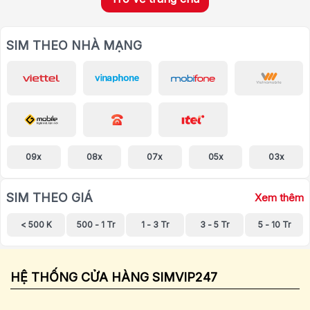
SIM THEO NHÀ MẠNG
09x
08x
07x
05x
03x
SIM THEO GIÁ
Xem thêm
< 500 K
500 - 1 Tr
1 - 3 Tr
3 - 5 Tr
5 - 10 Tr
HỆ THỐNG CỬA HÀNG SIMVIP247