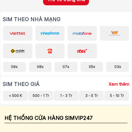
SIM THEO NHÀ MẠNG
09x
08x
07x
05x
03x
SIM THEO GIÁ
Xem thêm
< 500 K
500 - 1 Tr
1 - 3 Tr
3 - 5 Tr
5 - 10 Tr
HỆ THỐNG CỬA HÀNG SIMVIP247