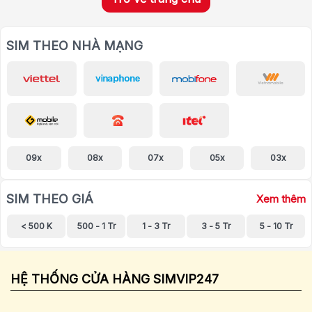
SIM THEO NHÀ MẠNG
09x
08x
07x
05x
03x
SIM THEO GIÁ
Xem thêm
< 500 K
500 - 1 Tr
1 - 3 Tr
3 - 5 Tr
5 - 10 Tr
HỆ THỐNG CỬA HÀNG SIMVIP247