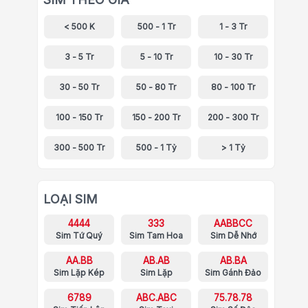
< 500 K
500 - 1 Tr
1 - 3 Tr
3 - 5 Tr
5 - 10 Tr
10 - 30 Tr
30 - 50 Tr
50 - 80 Tr
80 - 100 Tr
100 - 150 Tr
150 - 200 Tr
200 - 300 Tr
300 - 500 Tr
500 - 1 Tỷ
> 1 Tỷ
LOẠI SIM
4444
333
AABBCC
Sim Tứ Quý
Sim Tam Hoa
Sim Dễ Nhớ
AA.BB
AB.AB
AB.BA
Sim Lặp Kép
Sim Lặp
Sim Gánh Đảo
6789
ABC.ABC
75.78.78