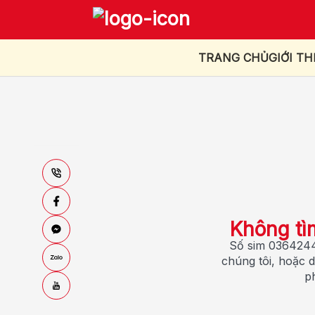
TRANG CHỦ
GIỚI TH
Không tì
Số sim 0364244
chúng tôi, hoặc d
p