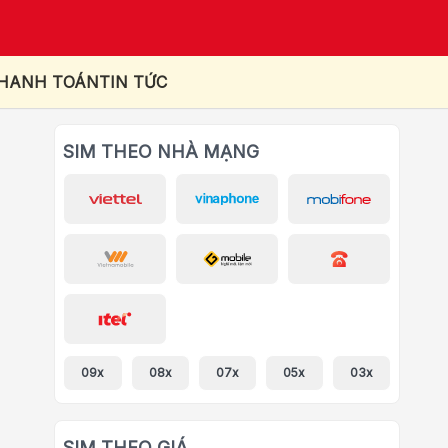
THANH TOÁN
TIN TỨC
SIM THEO NHÀ MẠNG
09x
08x
07x
05x
03x
SIM THEO GIÁ