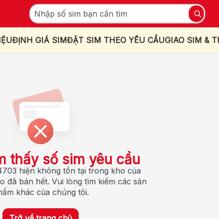
IỆU
ĐỊNH GIÁ SIM
ĐẶT SIM THEO YÊU CẦU
GIAO SIM & 
m thấy số sim yêu cầu
703 hiện không tồn tại trong kho của
o đã bán hết. Vui lòng tìm kiếm các sản
hẩm khác của chúng tôi.
Trở về trang chủ