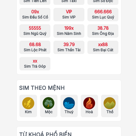
Sim Tiến Lên
Sim Taxi
Sim Số Độc
09x
VIP
666.666
Sim Đầu Số Cổ
Sim VIP
Sim Lục Quý
55555
199x
38.78
Sim Ngũ Quý
Sim Năm Sinh
Sim Ông Địa
68.68
39.79
xx88
Sim Lộc Phát
Sim Thần Tài
Sim Đại Cát
xx
Sim Trả Góp
SIM THEO MỆNH
Kim
Mộc
Thuỷ
Hoả
Thổ
TỪ KHOÁ PHỔ BIẾN