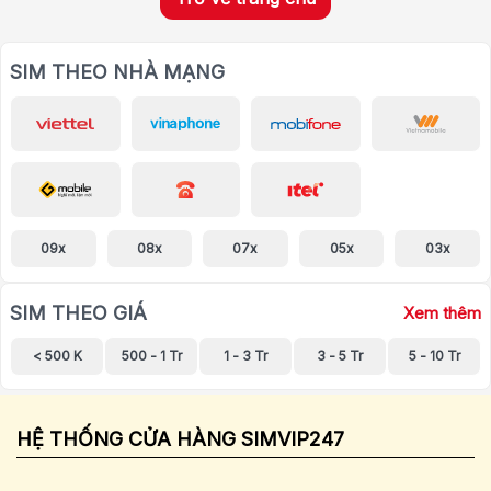
SIM THEO NHÀ MẠNG
09x
08x
07x
05x
03x
SIM THEO GIÁ
Xem thêm
< 500 K
500 - 1 Tr
1 - 3 Tr
3 - 5 Tr
5 - 10 Tr
HỆ THỐNG CỬA HÀNG SIMVIP247