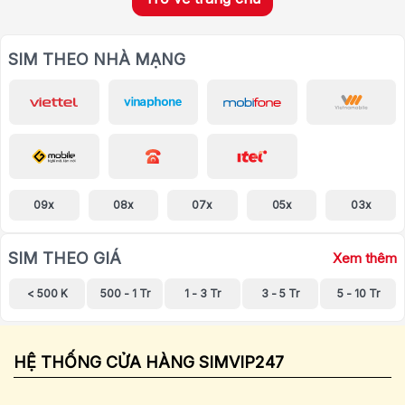
SIM THEO NHÀ MẠNG
09x
08x
07x
05x
03x
SIM THEO GIÁ
Xem thêm
< 500 K
500 - 1 Tr
1 - 3 Tr
3 - 5 Tr
5 - 10 Tr
HỆ THỐNG CỬA HÀNG SIMVIP247