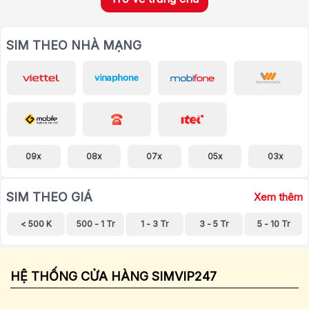
SIM THEO NHÀ MẠNG
09x
08x
07x
05x
03x
SIM THEO GIÁ
Xem thêm
< 500 K
500 - 1 Tr
1 - 3 Tr
3 - 5 Tr
5 - 10 Tr
HỆ THỐNG CỬA HÀNG SIMVIP247