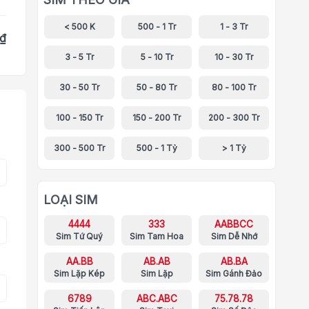
< 500 K
500 - 1 Tr
1 - 3 Tr
 ₫
3 - 5 Tr
5 - 10 Tr
10 - 30 Tr
30 - 50 Tr
50 - 80 Tr
80 - 100 Tr
100 - 150 Tr
150 - 200 Tr
200 - 300 Tr
300 - 500 Tr
500 - 1 Tỷ
> 1 Tỷ
LOẠI SIM
4444
333
AABBCC
Sim Tứ Quý
Sim Tam Hoa
Sim Dễ Nhớ
AA.BB
AB.AB
AB.BA
Sim Lặp Kép
Sim Lặp
Sim Gánh Đảo
6789
ABC.ABC
75.78.78