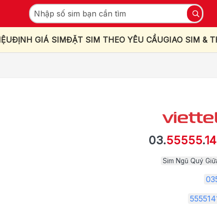
IỆU
ĐỊNH GIÁ SIM
ĐẶT SIM THEO YÊU CẦU
GIAO SIM & 
03.
55555
.
14
Sim Ngũ Quý Giữ
03
555514