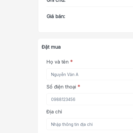
Ghi chú:
Giá bán:
Đặt mua
Họ và tên
*
Số điện thoại
*
Địa chỉ