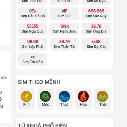
Sim Tiến Lên
Sim Taxi
Sim Số Độc
09x
VIP
666.666
Sim Đầu Số Cổ
Sim VIP
Sim Lục Quý
55555
199x
38.78
Sim Ngũ Quý
Sim Năm Sinh
Sim Ông Địa
68.68
39.79
xx88
Sim Lộc Phát
Sim Thần Tài
Sim Đại Cát
xx
Sim Trả Góp
 cửa
SIM THEO MỆNH
p
ỗ
Kim
Mộc
Thuỷ
Hoả
Thổ
ưu
TỪ KHOÁ PHỔ BIẾN