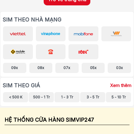
SIM THEO NHÀ MẠNG
09x
08x
07x
05x
03x
SIM THEO GIÁ
Xem thêm
< 500 K
500 - 1 Tr
1 - 3 Tr
3 - 5 Tr
5 - 10 Tr
HỆ THỐNG CỬA HÀNG SIMVIP247