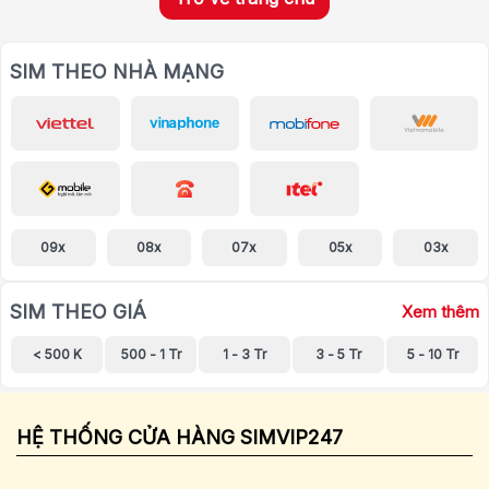
SIM THEO NHÀ MẠNG
09x
08x
07x
05x
03x
SIM THEO GIÁ
Xem thêm
< 500 K
500 - 1 Tr
1 - 3 Tr
3 - 5 Tr
5 - 10 Tr
HỆ THỐNG CỬA HÀNG SIMVIP247