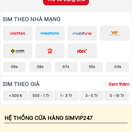
SIM THEO NHÀ MẠNG
09x
08x
07x
05x
03x
SIM THEO GIÁ
Xem thêm
< 500 K
500 - 1 Tr
1 - 3 Tr
3 - 5 Tr
5 - 10 Tr
HỆ THỐNG CỬA HÀNG SIMVIP247